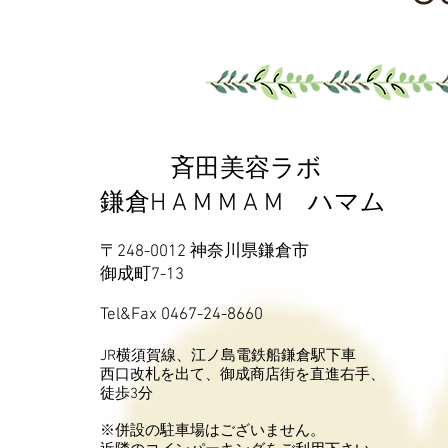
​斉田美容ラボ
鎌倉H A M M A M ハマム
〒248-0012 神奈川県鎌倉市
御成町7-13
Tel&Fax 0467-24-8660
JR横須賀線、江ノ島電鉄船鎌倉駅下車
西口改札を出て、御成商店街を直進右手、
徒歩3分
※併設の駐車場はございません。