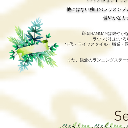
パワフルなデトッ
他にはない独自のレッスンプ
​健やかな
鎌倉HAMMAMは健や
ラウンジにはいろ
年代・ライフスタイル・職業・
​​また、鎌倉のランニングステ
Se