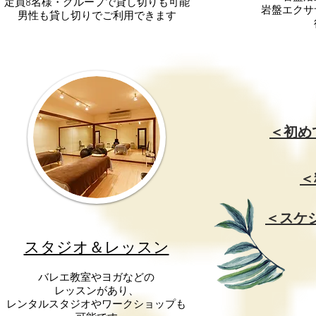
​定員8名様・グループで貸し切りも可能
岩盤エクサ
​男性も貸し切りでご利用できます
＜初め
＜
＜スケ
スタジオ＆レッスン
バレエ教室やヨガなどの
レッスンがあり、
レンタルスタジオやワークショップも