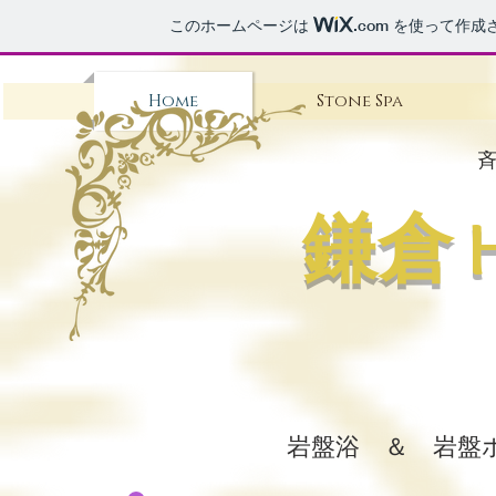
このホームページは
.com
を使って作成
Home
Stone Spa
​
鎌倉
​岩盤浴 ＆ 岩