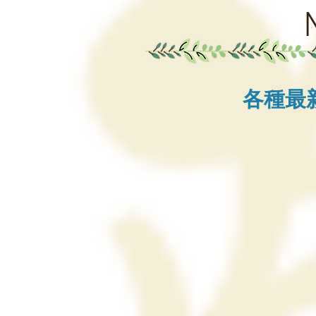
N
​各種