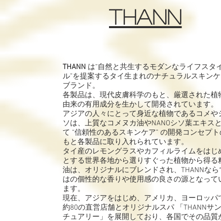
​THANN
THANN
は“自然と共生するモダンなライフスタ
ル”を提案するタイ生まれのナチュラルスキンケ
ブランド。
各製品は、現代皮膚科学のもと、厳選された植
由来の有用成分を生かして開発されています。
アジアの人々にとって身近な植物であるコメや
ソは、上質なコメヌカ油やNANOシソ葉エキス
て “信頼性のあるスキンケア” の開発コンセプト
もと各製品に取り入れられています。
タイ産のレモングラスやカフィルライムをはじ
とする世界各地から選りすぐった植物から得る
油は、オリジナルにブレンドされ、THANNなら
はの個性的な香りや使用感の良さの源となって
ます。
現在、アジアをはじめ、アメリカ、ヨーロッパ
約80の直営店舗とオリジナルスパ 「THANNサ
チュアリー」を展開しており、各国でその品質